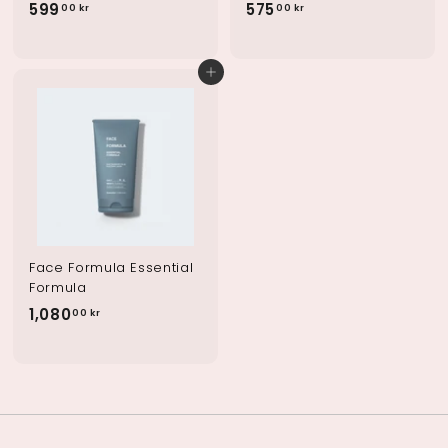
599
5
575
5
00 kr
00 kr
9
7
9
5
Legg i handlekurv
.
.
0
0
0
0
k
k
r
r
Face Formula Essential
Formula
1,080
1
00 kr
,
0
8
0
.