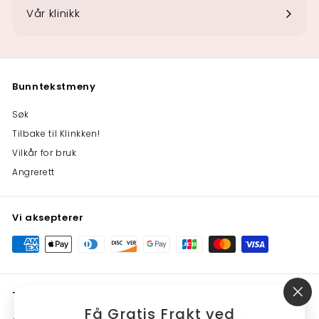
undermenyen
Vår klinikk
Bunntekstmeny
Søk
Tilbake til Klinkken!
Vilkår for bruk
Angrerett
Vi aksepterer
Ta kontakt
Følg oss
"Lu
Få Gratis Frakt ved
(es