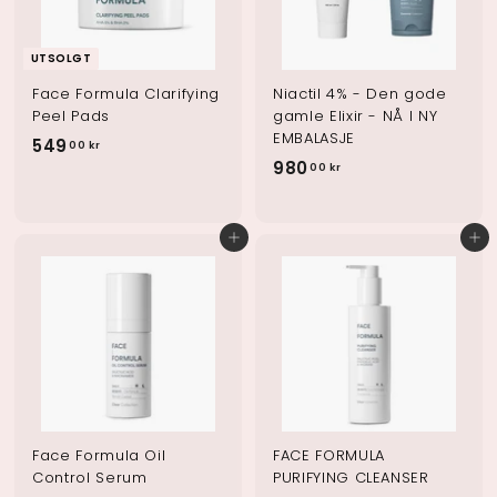
o
p
UTSOLGT
Face Formula Clarifying
Niactil 4% - Den gode
Peel Pads
gamle Elixir - NÅ I NY
EMBALASJE
549
5
00 kr
980
9
00 kr
4
8
9
0
.
Legg i handlekurv
Legg i handlekurv
.
0
0
0
0
k
k
r
r
Face Formula Oil
FACE FORMULA
Control Serum
PURIFYING CLEANSER