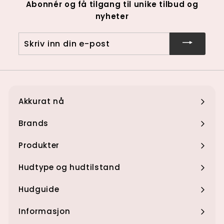
Abonnér og få tilgang til unike tilbud og
0
nyheter
0
k
Skriv
r
inn
din
e-
post
Akkurat nå
Utvid
undermenyen
Brands
Utvid
undermenyen
Produkter
Utvid
undermenyen
Hudtype og hudtilstand
Utvid
undermenyen
Hudguide
Utvid
undermenyen
Informasjon
Utvid